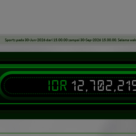
rts pada 30-Jun-2026 dari 15.00.00 sampai 30-Sep-2026 15.00.00. Selama waktu ini,
IDR
12,702,21