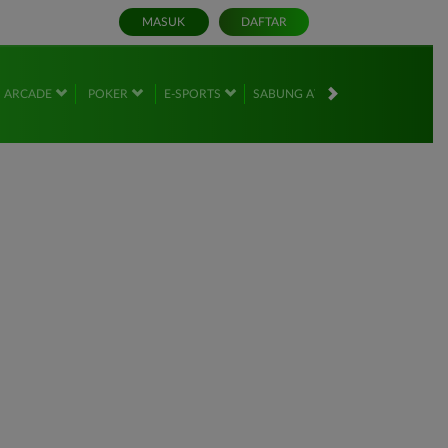
MASUK
DAFTAR
PROMOSI
ARCADE
POKER
E-SPORTS
SABUNG AYAM