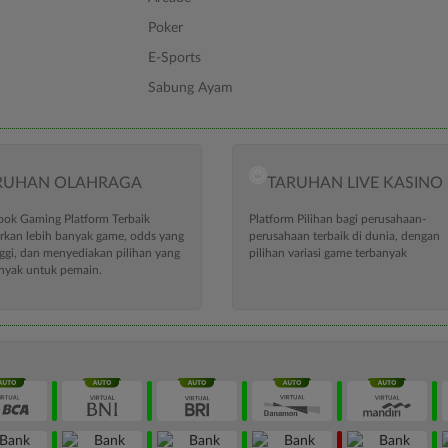
Poker
E-Sports
Sabung Ayam
RUHAN OLAHRAGA
TARUHAN LIVE KASINO
ook Gaming Platform Terbaik
Platform Pilihan bagi perusahaan-
kan lebih banyak game, odds yang
perusahaan terbaik di dunia, dengan
nggi, dan menyediakan pilihan yang
pilihan variasi game terbanyak
anyak untuk pemain.