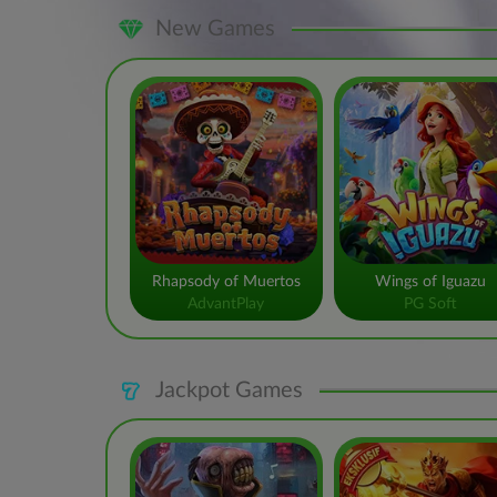
New Games
Rhapsody of Muertos
Wings of Iguazu
AdvantPlay
PG Soft
Jackpot Games