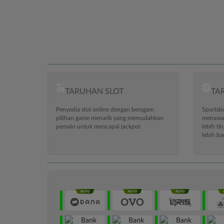
TARUHAN SLOT
TA
Penyedia slot online dengan beragam
Sportsb
pilihan game menarik yang memudahkan
menawar
pemain untuk mencapai jackpot
lebih ti
lebih b