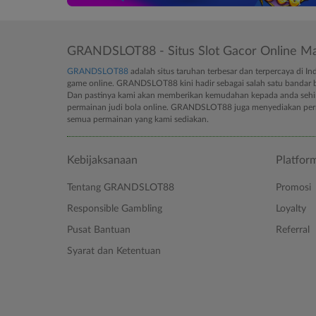
GRANDSLOT88 - Situs Slot Gacor Online Ma
GRANDSLOT88
adalah situs taruhan terbesar dan terpercaya di I
game online. GRANDSLOT88 kini hadir sebagai salah satu bandar b
Dan pastinya kami akan memberikan kemudahan kepada anda sehingg
permainan judi bola online. GRANDSLOT88 juga menyediakan permai
semua permainan yang kami sediakan.
Kebijaksanaan
Platfor
Tentang GRANDSLOT88
Promosi
Responsible Gambling
Loyalty
Pusat Bantuan
Referral
Syarat dan Ketentuan