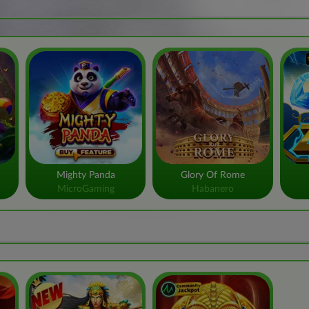
Mighty Panda
Glory Of Rome
MicroGaming
Habanero