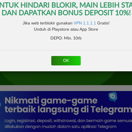
TUK HINDARI BLOKIR, MAIN LEBIH STA
DAN DAPATKAN BONUS DEPOSIT 10%!
Jika web terblokir gunakan
VPN 1.1.1.1
Gratis!
Unduh di Playstore atau App Store
DEPO: Min. 10rb
OK