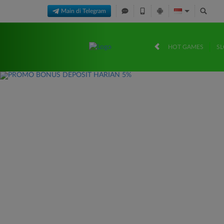
Main di Telegram
HOT GAMES
S