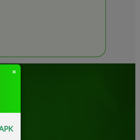
×
DI
 APK