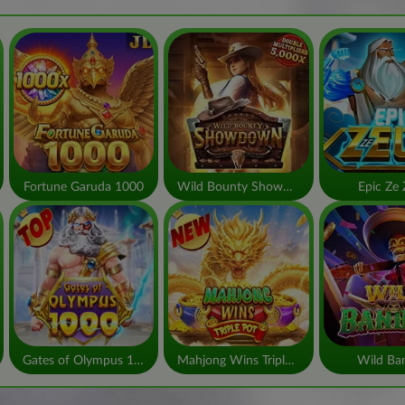
Fortune Garuda 1000
Wild Bounty Showdown
Epic Ze
Gates of Olympus 1000
Mahjong Wins Triple Pot
Wild Ba