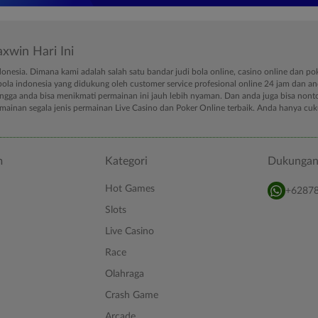
xwin Hari Ini
ndonesia. Dimana kami adalah salah satu bandar judi bola online, casino online dan 
ola indonesia yang didukung oleh customer service profesional online 24 jam dan an
a anda bisa menikmati permainan ini jauh lebih nyaman. Dan anda juga bisa nonton 
nan segala jenis permainan Live Casino dan Poker Online terbaik. Anda hanya cuku
m
Kategori
Dukunga
Hot Games
+6287
Slots
Live Casino
Race
Olahraga
Crash Game
Arcade